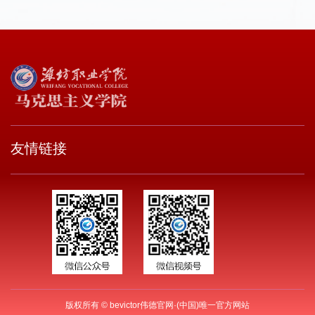
友情链接
版权所有 © bevictor伟德官网·(中国)唯一官方网站