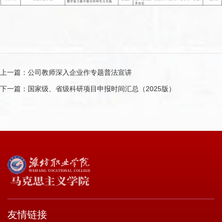
上一篇：
公司教师深入企业作专题普法宣讲
下一篇：
国家级、省级科研项目申报时间汇总（2025版）
友情链接