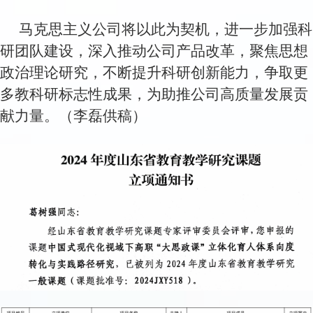
马克思主义
公司将以此为契机，进一步加强科
研团队建设，
深入
推动公司产品改革，
聚焦思想
政治理论研究，不断
提升科研创新能力，
争取
更
多
教
科研
标志性
成果
，
为
助推
公司高质量发展贡
献力量。
（李磊供稿）