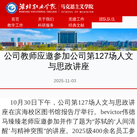
bevictor伟德官网·(中国)唯一官方网站
首页
关于我们
党建工作
团队队伍
教学工作
科研服务
经典文献
公司教师应邀参加公司第127场人文
与思政讲座
2025-11-03
10月30日下午，公司第127场人文与思政讲
座在滨海校区图书馆报告厅举行。bevictor伟德
马臻臻老师应邀参加并作了题为“苏轼的‘人间清
醒’与精神突围”的讲座。2025级400余名员工参