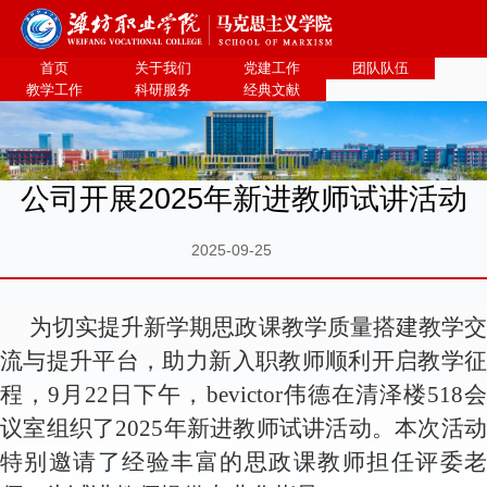
bevictor伟德官网·(中国)唯一官方网站
首页
关于我们
党建工作
团队队伍
教学工作
科研服务
经典文献
公司开展2025年新进教师试讲活动
2025-09-25
为切实提升新学期思政课教学质量
搭建教学
流与提升平台
，助力新
入职
教师顺利开启教学
程，
9月22日下午
，
bevictor伟德在清泽楼
51
8
议
室
组织了
2025年新进教师试讲活动
。本次活
特别邀请了经验丰富的
思政课教师担任
评委