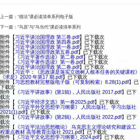
上一篇：
“德法”课必读清单系列电子版
下一篇：
“马原”与“马当代”课必读清单系列
附件【
习近平谈治国理政 第三卷.pdf
】已下载
次
附件【
习近平谈治国理政 第四卷.pdf
】已下载
次
附件【
习近平谈治国理政 第一卷.pdf
】已下载
次
附件【
习近平谈治国理政第五卷.pdf
】已下载
次
附件【
《习近平著作选读》第二卷.pdf
】已下载
次
附件【
《习近平著作选读》第一卷.pdf
】已下载
次
附件【
习近平谈治国理政 第二卷.pdf
】已下载
次
附件【
习近平：《思政课是落实立德树人根本任务的关键课程》
《求是》2020 年第17 期.pdf
】已下载
次
附件【
习思想教材完整版电子版（可复制检索）8.28(1).pdf
】已
下载
次
附件【
《习近平讲故事》(第1辑)，人民出版社 2017.pdf
】已下
载
次
附件【
《习近平经济文选》第一卷2025.pdf
】已下载
次
附件【
《习近平外交思想学习纲要》 人民出版社、学习出版社
2021(1).pdf
】已下载
次
附件【
《习近平讲故事》(第2辑)，人民出版社 2022.pdf
】已下
载
次
附件【
《习近平法治思想概论》 马克思主义理论研究和建设工
程重点教材 高等教育出版社 2021.pdf
】已下载
次
附件【
《习近平文化思想学习纲要》2024.pdf
】已下载
次